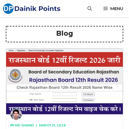
Skip
MENU
to
content
Blog
BY
MD SHAHID
|
MARCH 31, 2026