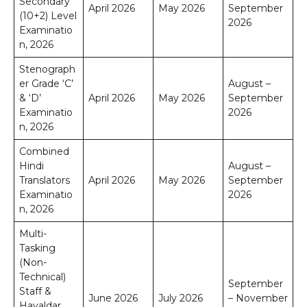
Secondary
April 2026
May 2026
September
(10+2) Level
2026
Examinatio
n, 2026
Stenograph
er Grade ‘C’
August –
& ‘D’
April 2026
May 2026
September
Examinatio
2026
n, 2026
Combined
Hindi
August –
Translators
April 2026
May 2026
September
Examinatio
2026
n, 2026
Multi-
Tasking
(Non-
Technical)
September
Staff &
June 2026
July 2026
– November
Havaldar