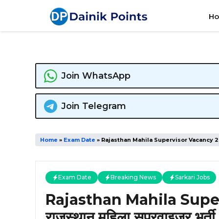
Skip
H
to
content
Join WhatsApp
Join Telegram
Home
»
Exam Date
»
Rajasthan Mahila Supervisor Vacancy 2026: राज
Exam Date
Breaking News
Sarkari Jobs
Rajasthan Mahila Supe
राजस्थान महिला सुपरवाइजर भर्