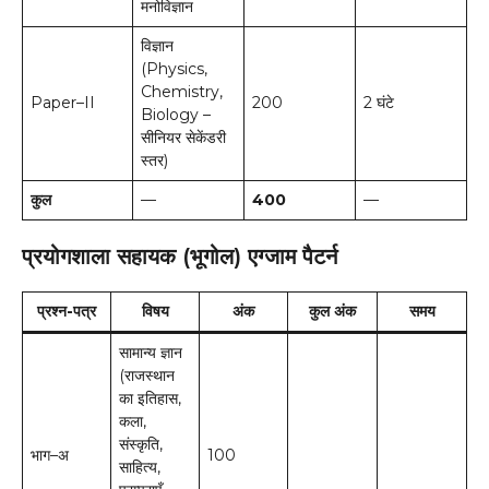
मनोविज्ञान
विज्ञान
(Physics,
Chemistry,
Paper–II
200
2 घंटे
Biology –
सीनियर सेकेंडरी
स्तर)
कुल
—
400
—
प्रयोगशाला सहायक (भूगोल) एग्जाम पैटर्न
प्रश्न-पत्र
विषय
अंक
कुल अंक
समय
सामान्य ज्ञान
(राजस्थान
का इतिहास,
कला,
संस्कृति,
भाग–अ
100
साहित्य,