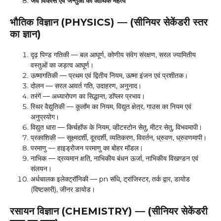
जैव विकास एवं जन्तुओं का आर्थिक महत्व
भौतिक विज्ञान (PHYSICS) — (सीनियर सेकेंडरी स्तर
का ज्ञान)
दृढ़ पिण्ड गतिकी — बल आघूर्ण, कोणीय संवेग संरक्षण, सरल ज्यामितीय
वस्तुओं का जड़त्व आघूर्ण।
ऊष्मागतिकी — प्रथम एवं द्वितीय नियम, ऊष्मा इंजन एवं प्रशीतक।
दोलन — सरल आवर्त गति, उदाहरण, अनुनाद।
तरंगें — अध्यारोपण का सिद्धान्त, डॉप्लर प्रभाव।
स्थिर वैद्युतिकी — कूलॉम का नियम, विद्युत क्षेत्र, गाउस का नियम एवं
अनुप्रयोग।
विद्युत धारा — किर्चहॉफ के नियम, व्हीटस्टोन सेतु, मीटर सेतु, विभवमापी।
प्रकाशिकी — सूक्ष्मदर्शी, दूरदर्शी, व्यतिकरण, विवर्तन, ध्रुवण, ध्रुवणमापी।
परमाणु — हाइड्रोजन परमाणु का बोहर मॉडल।
नाभिक — द्रव्यमान क्षति, नाभिकीय बंधन ऊर्जा, नाभिकीय विखण्डन एवं
संलयन।
अर्धचालक इलेक्ट्रॉनिकी — pn संधि, ट्रांजिस्टर, तर्क द्वार, डायोड
(दिष्टकारी), जीनर डायोड।
रसायन विज्ञान (CHEMISTRY) — (सीनियर सेकेंडरी