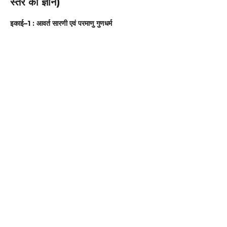
स्तर का ज्ञान)
इकाई–1 : आवर्त सारणी एवं परमाणु गुणधर्म