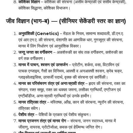
कोशिका विज्ञान
– कोशिका की संरचना (असीम केन्द्रकी एवं ससीम केन्द्रकी),
कोशिका सिद्धान्त, कोशिका विभाजन।
जीव विज्ञान (भाग–ब) — (सीनियर सेकेंडरी स्तर का ज्ञान)
अनुवांशिकी (Genetics)
– मेंडल के नियम, सामान्य शब्दावली, डी.एन.ए.
एवं आर.एन.ए. की संरचना, वंशागति का आणविक धार, गुणसूत्र की संरचना,
मानव में लिंग निर्धारण एवं आनुवंशिक विकार।
जन्तु जगत का वर्गीकरण
– अकशेरुकी का संघ तक वर्गीकरण, कशेरुकी का
वर्ग तक वर्गीकरण।
मानव में पाचन, श्वसन एवं उत्सर्जन
– प्रोटीन, शर्करा, वसा, विटामिन एवं
पाचक एन्जाइम, गैसों का विनिमय, आक्सी व अनआक्सी श्वसन, क्रेब चक्र,
ग्लाइकोलाइसिस, उत्सर्जी पदार्थ, वृक्क की संरचना एवं कार्यिकी।
मानव का परिसंचरण तंत्र एवं अन्तःस्रावी तंत्र
– हृदय की संरचना, रक्त का
संगठन, रक्त समूह, रक्त का थक्का जमना, लसीका ग्रन्थियाँ, एण्टीजन एवं
एण्टीबॉडीज, अन्तःस्रावी ग्रन्थियाँ एवं उनके हार्मोन।
मानव तंत्रिका तंत्र
– मस्तिष्क, आँख, कान की संरचना, न्यूरॉन की संरचना,
तंत्रिका संवेग।
पेशीय तंत्र
– पेशियों के प्रकार एवं पेशीय संकुचन।
मानव प्रजनन तंत्र एवं मानव रोग
– संरचना, जनन स्वास्थ्य, मानव में
जीवाणु, वायरस, प्रोटोजोआ, कवक एवं हेल्मिन्थ जनित रोग।