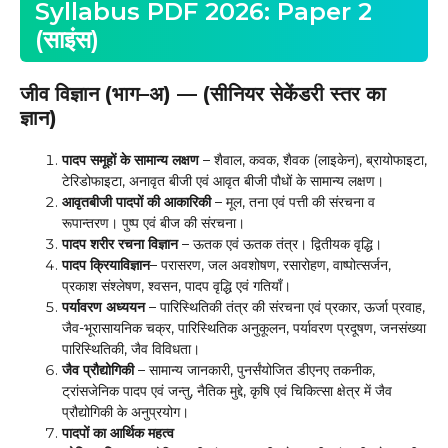
Syllabus PDF 2026: Paper 2
(साइंस)
जीव विज्ञान (भाग–अ) — (सीनियर सेकेंडरी स्तर का
ज्ञान)
पादप समूहों के सामान्य लक्षण
– शैवाल, कवक, शैवक (लाइकेन), ब्रायोफाइटा,
टेरिडोफाइटा, अनावृत बीजी एवं आवृत बीजी पौधों के सामान्य लक्षण।
आवृतबीजी पादपों की आकारिकी
– मूल, तना एवं पत्ती की संरचना व
रूपान्तरण। पुष्प एवं बीज की संरचना।
पादप शरीर रचना विज्ञान
– ऊतक एवं ऊतक तंत्र। द्वितीयक वृद्धि।
पादप क्रियाविज्ञान
– परासरण, जल अवशोषण, रसारोहण, वाष्पोत्सर्जन,
प्रकाश संश्लेषण, श्वसन, पादप वृद्धि एवं गतियाँ।
पर्यावरण अध्ययन
– पारिस्थितिकी तंत्र की संरचना एवं प्रकार, ऊर्जा प्रवाह,
जैव-भूरासायनिक चक्र, पारिस्थितिक अनुकूलन, पर्यावरण प्रदूषण, जनसंख्या
पारिस्थितिकी, जैव विविधता।
जैव प्रौद्योगिकी
– सामान्य जानकारी, पुनर्संयोजित डीएनए तकनीक,
ट्रांसजेनिक पादप एवं जन्तु, नैतिक मुद्दे, कृषि एवं चिकित्सा क्षेत्र में जैव
प्रौद्योगिकी के अनुप्रयोग।
पादपों का आर्थिक महत्व